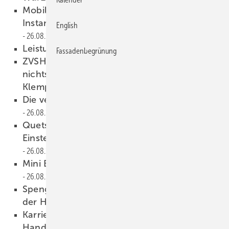
Mobil geplant und KI-gestützt:
Instandhaltung und Baustellenplanung
English
26.08.2025
Leistungsstarke Coilfarm
26.08.2025
Fassadenbegrünung
ZVSHK-Fachinformation „PV-Anlagen auf
nichtselbsttragenden Metalldächern in der
Klempnertechnik“
26.08.2025
Di e verflixte Sache mit der Dehnung
26.08.2025
Quetschfalzeisen mit 200 mm
Einstecktiefe übertrifft 140-mm-­Variante
26.08.2025
Mini Eco Pro für mobiles ­Hartlöten
26.08.2025
Spenglermeister online: Ein neues Kapitel in
der Handwerksausbildung
26.08.2025
Karrieretag als Brücke zwischen Schule und
Handwerk
26.08.2025