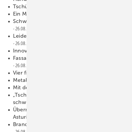
Tschüss, Rückenschmerzen
26.08.2025
Ein M eisterwerk in Kupfer
26.08.2025
Schwarzarbeit oder Freundschaftsdienst?
26.08.2025
L eidens c haft, Ehrgeiz und Gemeinschaft
26.08.2025
Innovativ und in dividuell
26.08.2025
Fassade feiert runden Geburtstag
26.08.2025
Vier filmreife Fassaden
26.08.2025
Metall trifft Grün
26.08.2025
Mit dem Raumschiff nach Köln
26.08.2025
„Tschüss Luigi“ Absc hiednehmen fällt
schwer
26.08.2025
Überraschender Empfang bei El Zinc in
Asturien
26.08.2025
Branchenbarometer Top + Flop
26.08.2025