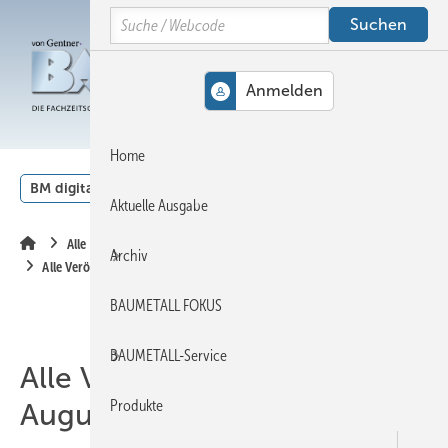
Springe
Springe
Springe
Search
auf
auf
auf
Hauptinhalt
Hauptmenü
SiteSearch
MENÜ
Home
BM digital
Veranstaltungen
Kalender
English
Aktuelle Ausgabe
Alle Inhalte chronologisch
Archiv
Alle Veröffentlichungen im August 2025
BAUMETALL FOKUS
BAUMETALL-Service
Alle Veröffentlichungen im
Produkte
August 2025