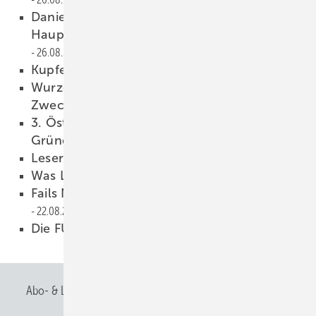
Daniel Föst wird neuer
Hauptgeschäftsführer des ZVSHK
26.08.2025
Kupfer trifft Vinyl …
26.08.2025
Wurzer wurde 80: Feiern für den guten
Zweck
26.08.2025
3. Ö sterreichischer Dachtag zum T hema
Gründächer
26.08.2025
Leserwelten
26.08.2025
Was Lautes am Start
26.08.2025
Fails Night - Scheitern, Lernen, Wachsen
22.08.2025
Die FÜNF
20.08.2025
Abo- & Leserservice
AGB
Alle Inhalte chronologisch