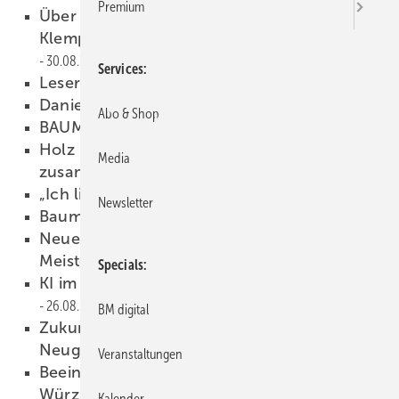
Premium
Über 300 Spenglermeister und ein
Klempnermeister im gleichen Zelt!
30.08.2025
Services
Leserwelten
26.08.2025
Daniel und Madeleine
26.08.2025
Abo & Shop
BAUMETALL 05/2025 als PDF
26.08.2025
Holz und Sandwichpaneele wachsen
Media
zusammen
26.08.2025
„Ic h liebe Blech!“
26.08.2025
Newsletter
Baumetaller voller Vorfreude
26.08.2025
Neues von der (für die) Spengler-
Meisterschule in Würzburg
26.08.2025
Specials
KI im Bauwesen: Ein Muss für die Zukunft
26.08.2025
BM digital
Zukunft des Handwerks: Faulheit und
Neugier als Erfolgsfaktoren
26.08.2025
Veranstaltungen
Beeindruckende Meisterstücke aus
Würzburg
26.08.2025
Kalender